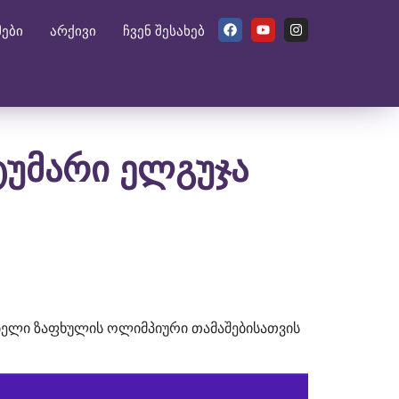
მები
არქივი
ჩვენ შესახებ
ტუმარი ელგუჯა
ებელი ზაფხულის ოლიმპიური თამაშებისათვის